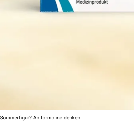
Sommerfigur? An
formoline
denken